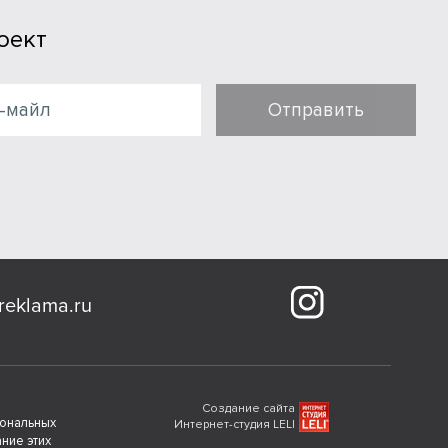
оект
Отправить
reklama.ru
Создание сайта
сональных
Интернет-студия LELI
ние этих